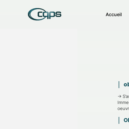
Accueil
o
→ S’a
Immeu
oeuvre
O