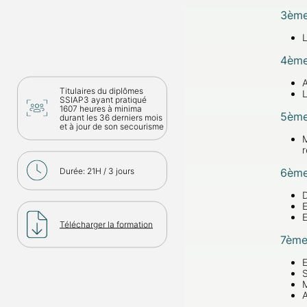
3
èm
L
4
èm
A
Titulaires du diplômes
L
SSIAP3 ayant pratiqué
1607 heures à minima
5
èm
durant les 36 derniers mois
et à jour de son secourisme
M
r
Durée: 21H / 3 jours
6
èm
D
E
E
Télécharger la formation
7
èm
E
S
M
A