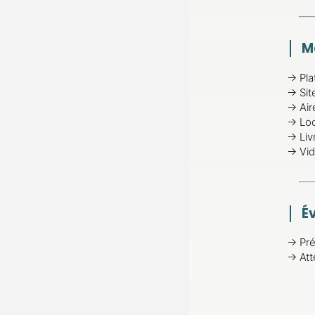
M
→
Pla
→
Sit
→
Air
→
Loc
→
Liv
→
Vi
É
→
Pr
→
Att