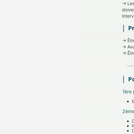
→ Les
doive
interv
Pr
→ Êtr
→
Avo
→
Êtr
P
1
ère
p
E
2
èm
D
R
D