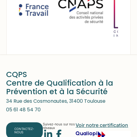
:
CQPS
Centre de Qualification à la
Prévention et à la Sécurité
34 Rue des Cosmonautes, 31400 Toulouse
05 61 48 54 70
Suivez-nous sur nos
Voir notre certification
réseaux
CONTACTEZ-
NOUS